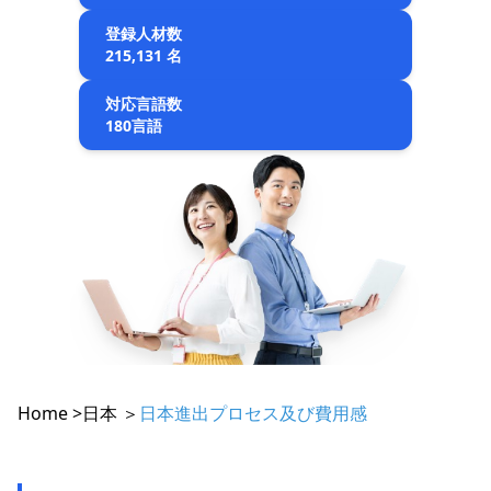
登録人材数
215,131 名
対応言語数
180言語
Home >
日本 ＞
日本進出プロセス及び費用感