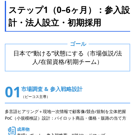
ステップ1（0–6ヶ月）：参入設
計・法人設立・初期採用
ゴール
日本で“動ける”状態にする（市場仮説/法
人/在留資格/初期チーム）
01
市場調査 & 参入戦略設計
（ビーコス主導）
多言語ヒアリング＋現地一次情報で顧客像/競合/規制を立体把握
PoC（小規模検証）設計：パイロット商品・価格・販路の当て方
成果物