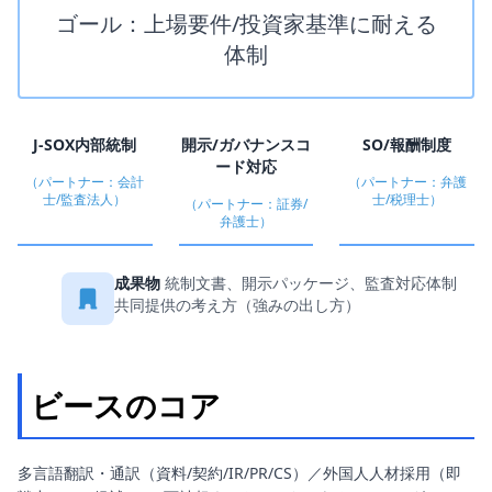
ゴール：上場要件/投資家基準に耐える
体制
J-SOX内部統制
開示/ガバナンスコ
SO/報酬制度
ード対応
（パートナー：会計
（パートナー：弁護
士/監査法人）
士/税理士）
（パートナー：証券/
弁護士）
成果物
統制文書、開示パッケージ、監査対応体制
共同提供の考え方（強みの出し方）
ビースのコア
多言語翻訳・通訳（資料/契約/IR/PR/CS）／外国人人材採用（即