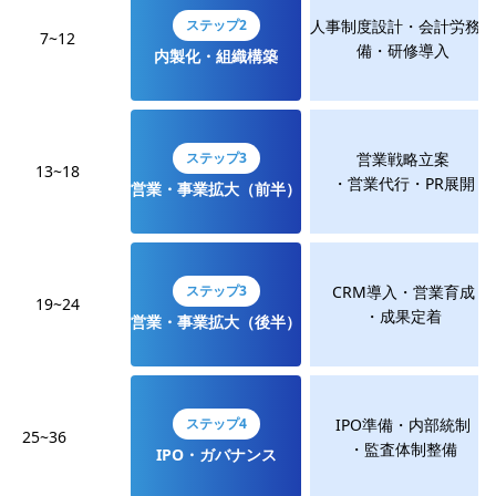
ステップ2
人事制度設計・会計労務整
7~12
備・研修導入
内製化・組織構築
ステップ3
営業戦略立案
13~18
・営業代行・PR展開
営業・事業拡大（前半）
ステップ3
CRM導入・営業育成
19~24
・成果定着
営業・事業拡大（後半）
ステップ4
IPO準備・内部統制
25~36
・監査体制整備
IPO・ガバナンス