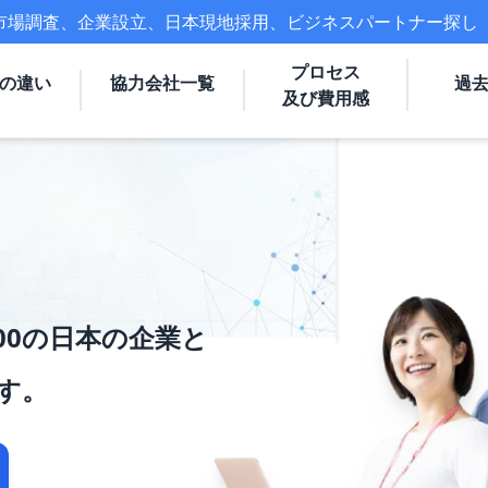
市場調査、企業設立、日本現地採用、ビジネスパートナー探し
プロセス
の違い
協力会社一覧
過
及び費用感
00の日本の企業と
す。