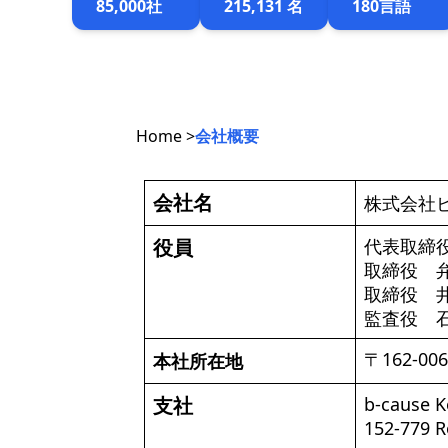
85,000社
215,131 名
180言語
Home >
会社概要
会社名
株式会社ビーコ
役員
代表取
取締役 
取締役 井
監査役 
〒162-
本社所在地
支社
b-cause
152-779 R