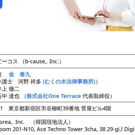
ス （b-cause,. Inc.）
締役
金 春九
弁護士 河野 祥多
(むくの木法律事務所)）
上 徹二
石中 達也
（株式会社One Terrace
代表取締役）
0061 東京都新宿区市谷柳町39番地 菅屋ビル4階
 Korea,. Inc. （韓国現地法人）
oom 201-N10, Ace Techno Tower 3cha, 38 29-gi,l Digit