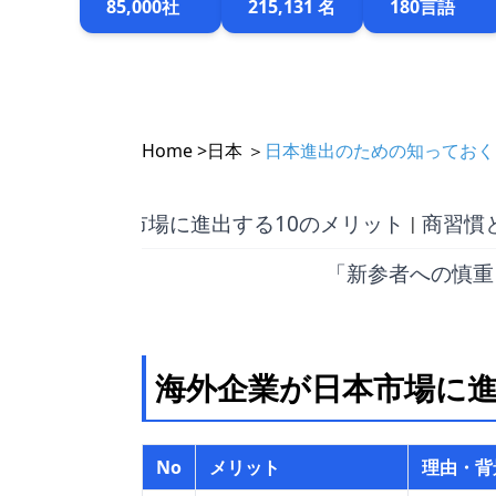
85,000社
215,131 名
180言語
Home >
日本 ＞
日本進出のための知っておく
日本市場に進出する10のメリット
商習慣
|
「新参者への慎重
海外企業が日本市場に進
No
メリット
理由・背