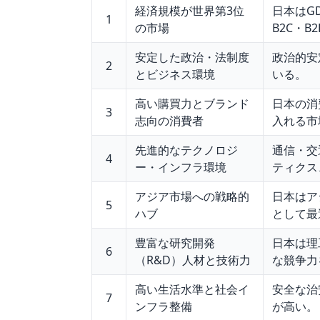
経済規模が世界第3位
日本はG
1
の市場
B2C・
安定した政治・法制度
政治的安
2
とビジネス環境
いる。
高い購買力とブランド
日本の消
3
志向の消費者
入れる市
先進的なテクノロジ
通信・交
4
ー・インフラ環境
ティクス
アジア市場への戦略的
日本はア
5
ハブ
として最
豊富な研究開発
日本は理
6
（R&D）人材と技術力
な競争力
高い生活水準と社会イ
安全な治
7
ンフラ整備
が高い。