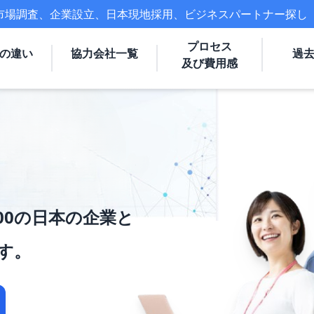
市場調査、企業設立、日本現地採用、ビジネスパートナー探し
プロセス
の違い
協力会社一覧
過
及び費用感
00の日本の企業と
す。