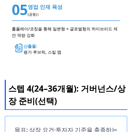
05
영업 인재 육성
(공동)）
롤플레이/코칭을 통해 일본형 × 글로벌형의 하이브리드 제
안 역량 강화
산출물:
평가 루브릭, 스킬 맵
스텝 4(24–36개월): 거버넌스/상
장 준비(선택)
목표: 상장 요건·투자자 기준을 충족하는