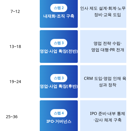
스텝 2
인사 제도 설계·회계·노무 
7~12
정비·교육 도입
내재화·조직 구축
스텝 3
영업 전략 수립·
13~18
영업 대행·PR 전개
영업·사업 확장(전반)
스텝 3
CRM 도입·영업 인재 육성
19~24
성과 정착
영업·사업 확장(후반)
스텝 4
IPO 준비·내부 통제
25~36
·감사 체계 구축
IPO·거버넌스