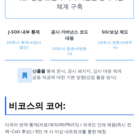
체계 구축
J-SOX 내부 통제
공시·거버넌스 코드
SO/보상 제도
대응
(파트너: 회계사/감사
(파트너: 변호사/세무
법인)
사)
(파트너: 증권사/변호
사)
산출물
통제 문서, 공시 패키지, 감사 대응 체계
공동 제공에 대한 기본 방향(강점 활용 방식)
비코스의 코어:
다국어 번역·통역(자료/계약/IR/PR/CS) / 외국인 인재 채용(즉시 전
력~CxO 후보) / 8만 개 사 이상 네트워크를 통한 매칭