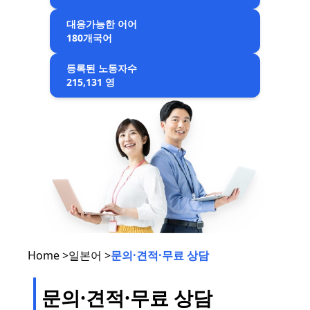
대응가능한 어어
180개국어
등록된 노동자수
215,131 영
Home >
일본어 >
문의·견적·무료 상담
문의·견적·무료 상담